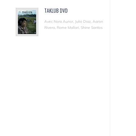
TAKLUB DVD
Avec Nora Aunor, Julio Diaz, Aaron
Rivera, Rome Mallari, Shine Santos