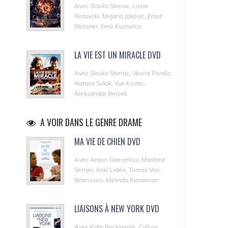
Avec Slavko Stimac, Lazar
Ristovski, Mirjana Jokovic, Ernst
Stötzner, Emir Kusturica
LA VIE EST UN MIRACLE DVD
Avec Slavko Stimac, Vesna Trivalic,
Natasa Solak, Vuk Kostic,
Aleksandar Bercek
A VOIR DANS LE GENRE DRAME
MA VIE DE CHIEN DVD
Avec Anton Glanzelius, Manfred
Serner, Anki Lidén, Tomas Von
Brömssen, Melinda Kinnaman
LIAISONS À NEW YORK DVD
Avec Kate Beckinsale, Callum