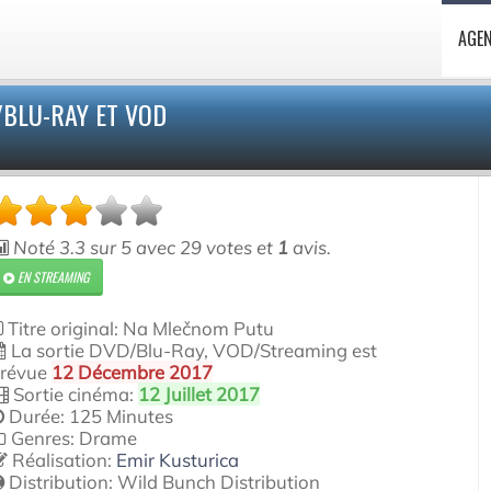
AGE
/BLU-RAY ET VOD
Noté
3.3
sur
5
avec
29
votes et
1
avis.
EN STREAMING
Titre original: Na Mlečnom Putu
La sortie DVD/Blu-Ray, VOD/Streaming est
révue
12 Décembre 2017
Sortie cinéma:
12 Juillet 2017
Durée: 125 Minutes
Genres: Drame
Réalisation:
Emir Kusturica
Distribution:
Wild Bunch Distribution