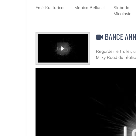
Emir Kusturica
Monica Bellucci
Sloboda
Micalovic
BANCE ANN
Regarder le trailer,
Milky Road du réalis