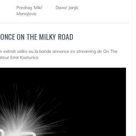
Predrag 'Miki'
Davor Janjic
Manojlovic
ONCE ON THE MILKY ROAD
 un extrait vidéo ou la bande annonce en streaming de On The
ateur Emir Kusturica