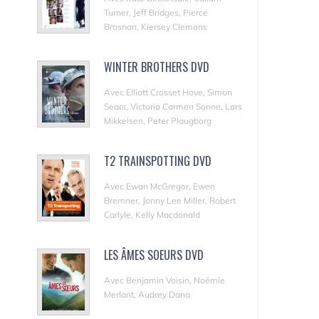
Turner, Jeff Bridges, Pierce
Brosnan, Kiersey Clemons
WINTER BROTHERS DVD
Avec Elliott Crosset Hove, Simon
Sears, Victoria Carmen Sonne, Lars
Mikkelsen, Peter Plaugborg
T2 TRAINSPOTTING DVD
Avec Ewan McGregor, Ewen
Bremner, Jonny Lee Miller, Robert
Carlyle, Kelly Macdonald
LES ÂMES SOEURS DVD
Avec Benjamin Voisin, Noémie
Merlant, Audrey Dana