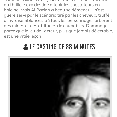
du thriller sexy destiné à tenir les spectateurs en
haleine. Mais Al Pacino a beau se démener, il n’est
guère servi par le scénario tiré par les cheveux, truffé
d’invraisemblances, où tous les personnages arborent
des mines et des attitudes de coupables. Dommage,
parce que le jeu de l’acteur, plus que jamais délectable,
est une vraie leçon.
LE CASTING DE 88 MINUTES