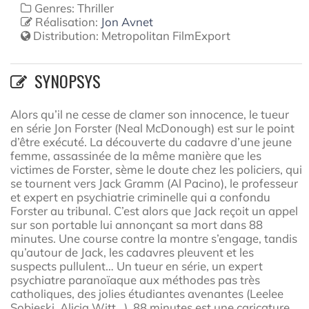
Genres: Thriller
Réalisation:
Jon Avnet
Distribution:
Metropolitan FilmExport
SYNOPSYS
Alors qu’il ne cesse de clamer son innocence, le tueur
en série Jon Forster (Neal McDonough) est sur le point
d’être exécuté. La découverte du cadavre d’une jeune
femme, assassinée de la même manière que les
victimes de Forster, sème le doute chez les policiers, qui
se tournent vers Jack Gramm (Al Pacino), le professeur
et expert en psychiatrie criminelle qui a confondu
Forster au tribunal. C’est alors que Jack reçoit un appel
sur son portable lui annonçant sa mort dans 88
minutes. Une course contre la montre s’engage, tandis
qu’autour de Jack, les cadavres pleuvent et les
suspects pullulent… Un tueur en série, un expert
psychiatre paranoïaque aux méthodes pas très
catholiques, des jolies étudiantes avenantes (Leelee
Sobieski, Alicia Witt…), 88 minutes est une caricature