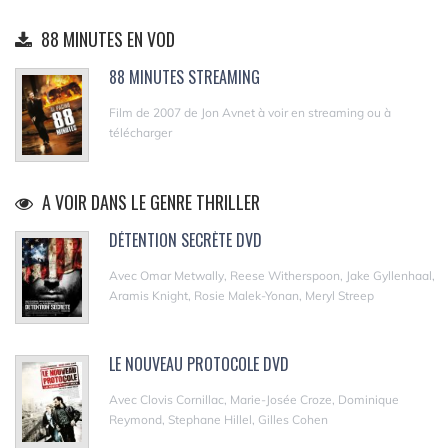
88 MINUTES EN VOD
88 MINUTES STREAMING
Film de 2007 de Jon Avnet à voir en streaming ou à
télécharger
A VOIR DANS LE GENRE THRILLER
DÉTENTION SECRÈTE DVD
Avec Omar Metwally, Reese Witherspoon, Jake Gyllenhaal,
Aramis Knight, Rosie Malek-Yonan, Meryl Streep
LE NOUVEAU PROTOCOLE DVD
Avec Clovis Cornillac, Marie-Josée Croze, Dominique
Reymond, Stephane Hillel, Gilles Cohen