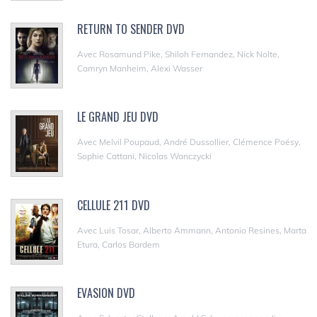
RETURN TO SENDER DVD
Avec Rosamund Pike, Shiloh Fernandez, Nick Nolte,
Camryn Manheim, Alexi Wasser
LE GRAND JEU DVD
Avec Melvil Poupaud, André Dussollier, Clémence Poésy,
Sophie Cattani, Nicolas Wanczycki
CELLULE 211 DVD
Avec Luis Tosar, Alberto Ammann, Antonio Resines, Marta
Etura, Carlos Bardem
EVASION DVD