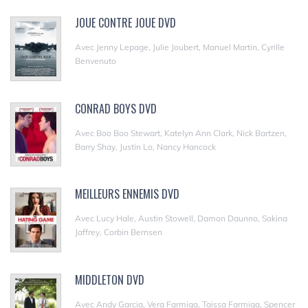
JOUE CONTRE JOUE DVD
Avec Jenny Lepage, Julie Joubert, Manuel Martin, Cyrille
Benvenuto
CONRAD BOYS DVD
Avec Boo Boo Stewart, Katelyn Ann Clark, Nick Bartzen,
Barry Shay, Justin Lo, Nancy Hancock
MEILLEURS ENNEMIS DVD
Avec Lucy Hale, Austin Stowell, Damon Daunno, Sakina
Jaffrey, Corbin Bernsen
MIDDLETON DVD
Avec Andy Garcia, Vera Farmiga, Taissa Farmiga, Spencer