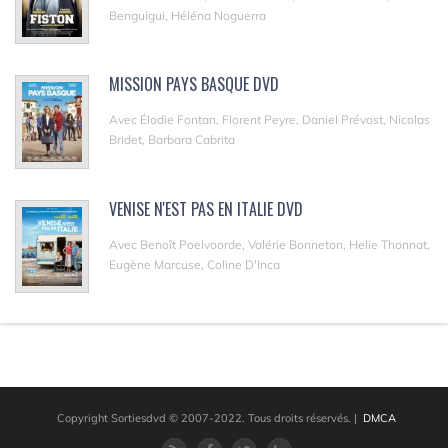
Benguigui, Héléna Noguerra
MISSION PAYS BASQUE DVD
Avec Élodie Fontan, Florent Peyre, Daniel Prévost, Nicolas
Bridet, Barbara Cabrita
VENISE N'EST PAS EN ITALIE DVD
Avec Benoît Poelvoorde, Valérie Bonneton, Helie Thonnat,
Eugène Marcuse, Coline D'Inca
Copyright Sortiesdvd © 2007-2022. Tous droits réservés.
|
DMCA