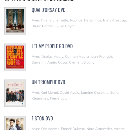
QUAI D'ORSAY DVD
Avec Thierry Lhermitte, Raphaël Personnaz, Niels Arestrup,
Bruno Raffaelli, Julie Gayet
LET MY PEOPLE GO DVD
Avec Nicolas Maury, Carmen Maura, Jean-François
Stévenin, Amira Casar, Clément Sibony
UN TRIOMPHE DVD
Avec Kad Merad, David Ayala, Lamine Cissokho, Sofian
Khammes, Pierre Lottin
FISTON DVD
Avec Kev Adams, Franck Dubosc, Nora Arnezeder, Valérie