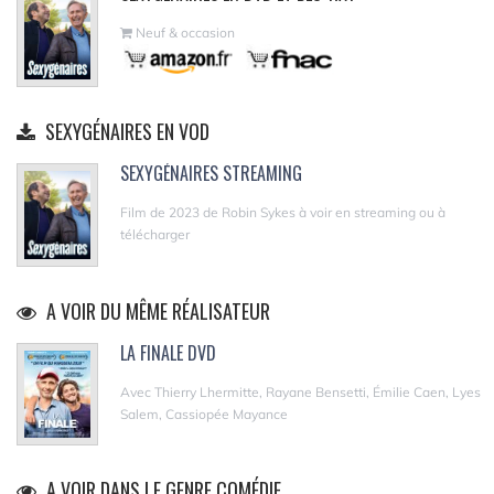
Neuf & occasion
SEXYGÉNAIRES EN VOD
SEXYGÉNAIRES STREAMING
Film de 2023 de Robin Sykes à voir en streaming ou à
télécharger
A VOIR DU MÊME RÉALISATEUR
LA FINALE DVD
Avec Thierry Lhermitte, Rayane Bensetti, Émilie Caen, Lyes
Salem, Cassiopée Mayance
A VOIR DANS LE GENRE COMÉDIE