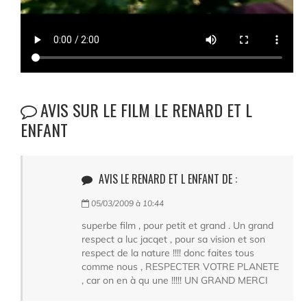
AVIS SUR LE FILM LE RENARD ET L
ENFANT
AVIS LE RENARD ET L ENFANT DE :
05/03/2009 à 10:44
superbe film , pour petit et grand . Un grand
respect a luc jacqet , pour sa vision et son
respect de la nature !!!! donc faites tous
comme nous , RESPECTER VOTRE PLANETE
, car on en à qu une !!!!! UN GRAND MERCI