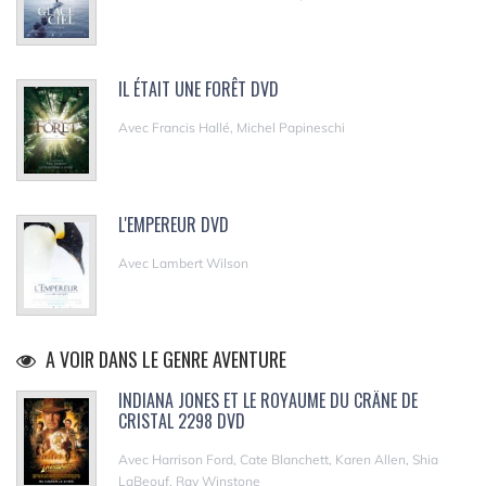
IL ÉTAIT UNE FORÊT DVD
Avec Francis Hallé, Michel Papineschi
L'EMPEREUR DVD
Avec Lambert Wilson
A VOIR DANS LE GENRE AVENTURE
INDIANA JONES ET LE ROYAUME DU CRÂNE DE
CRISTAL 2298 DVD
Avec Harrison Ford, Cate Blanchett, Karen Allen, Shia
LaBeouf, Ray Winstone