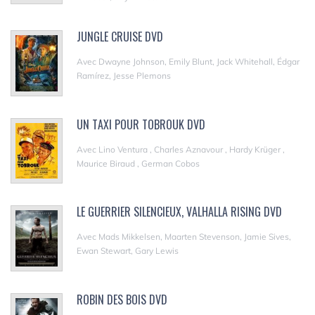
JUNGLE CRUISE DVD
Avec Dwayne Johnson, Emily Blunt, Jack Whitehall, Édgar
Ramírez, Jesse Plemons
UN TAXI POUR TOBROUK DVD
Avec Lino Ventura , Charles Aznavour , Hardy Krüger ,
Maurice Biraud , German Cobos
LE GUERRIER SILENCIEUX, VALHALLA RISING DVD
Avec Mads Mikkelsen, Maarten Stevenson, Jamie Sives,
Ewan Stewart, Gary Lewis
ROBIN DES BOIS DVD