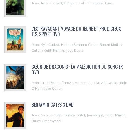
Avec Adrien Jolivet, Grégoire Colin, François-René
L'EXTRAVAGANT VOYAGE DU JEUNE ET PRODIGIEUX
T.S. SPIVET DVD
Avec Kyle Catlett, Helena Bonham Carter, Robert Maillet,
Callum Keith Rennie, Judy Davis
CŒUR DE DRAGON 3 : LA MALÉDICTION DU SORCIER
DVD
Avec Julian Morris, Tamzin Merchant, Jassa Ahluwalia, Jonjo
O'Neill, Jake Curran
BENJAMIN GATES 3 DVD
Avec Nicolas Cage, Harvey Keitel, Jon Voight, Helen Mirren,
Bruce Greenwood