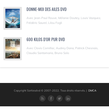
DONNE-MOI DES AILES DVD
Avec Jean-Paul Rouve, Mélanie Doutey, Louis Vazquez,
Frédéric Saurel, Lilou Fogli
600 KILOS D'OR PUR DVD
Avec Clovis Cornillac, Audrey Dana, Patrick Chesnais,
Claudio Santamaria, Bruno Solo
Copyright Sortiesdvd © 2007-2022. Tous droits réservés.
|
DMCA