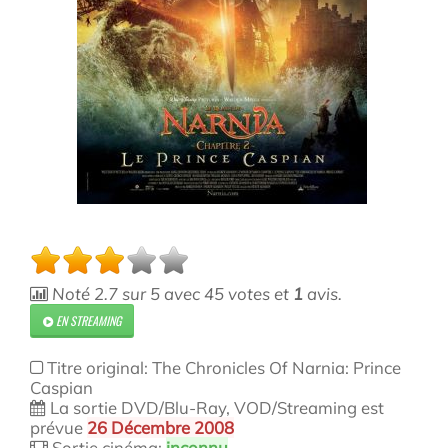
Noté
2.7
sur
5
avec
45
votes et
1
avis.
EN STREAMING
Titre original: The Chronicles Of Narnia: Prince
Caspian
La sortie DVD/Blu-Ray, VOD/Streaming est
prévue
26 Décembre 2008
Sortie cinéma:
inconnu