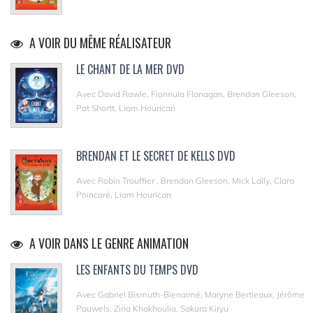
A VOIR DU MÊME RÉALISATEUR
LE CHANT DE LA MER DVD
Avec David Rawle, Fionnula Flanagan, Brendan Gleeson,
Pat Shortt, Liam Hourican
BRENDAN ET LE SECRET DE KELLS DVD
Avec Robin Trouffier , Brendan Gleeson, Mick Lally, Clara
Poincaré, Liam Hourican
A VOIR DANS LE GENRE ANIMATION
LES ENFANTS DU TEMPS DVD
Avec Gabriel Bismuth-Bienaimé, Maryne Bertieaux, Jérôme
Pauwels, Zina Khakhoulia, Sakura Kiryu