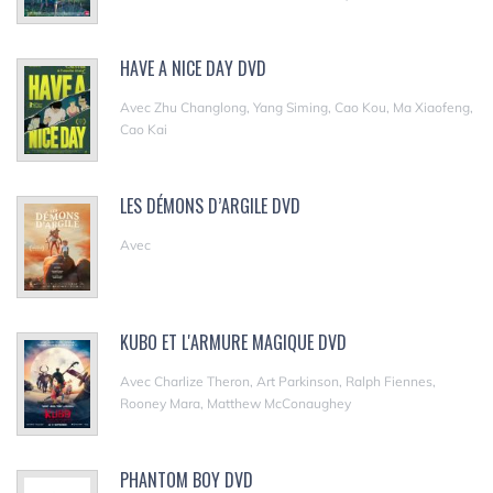
HAVE A NICE DAY DVD
Avec Zhu Changlong, Yang Siming, Cao Kou, Ma Xiaofeng,
Cao Kai
LES DÉMONS D’ARGILE DVD
Avec
KUBO ET L'ARMURE MAGIQUE DVD
Avec Charlize Theron, Art Parkinson, Ralph Fiennes,
Rooney Mara, Matthew McConaughey
PHANTOM BOY DVD