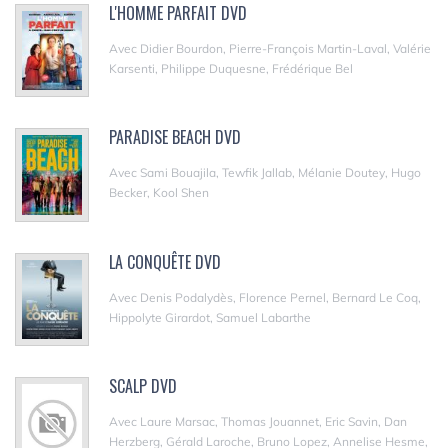
L'HOMME PARFAIT DVD
Avec Didier Bourdon, Pierre-François Martin-Laval, Valérie
Karsenti, Philippe Duquesne, Frédérique Bel
PARADISE BEACH DVD
Avec Sami Bouajila, Tewfik Jallab, Mélanie Doutey, Hugo
Becker, Kool Shen
LA CONQUÊTE DVD
Avec Denis Podalydès, Florence Pernel, Bernard Le Coq,
Hippolyte Girardot, Samuel Labarthe
SCALP DVD
Avec Laure Marsac, Thomas Jouannet, Eric Savin, Dan
Herzberg, Gérald Laroche, Bruno Lopez, Annelise Hesme,