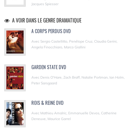
Jacques Spiesser
A VOIR DANS LE GENRE DRAMATIQUE
A CORPS PERDUS DVD
Avec Sergio Castellitto, Penélope Cruz, Claudia Gerini,
Angela Finocchiaro, Marco Giallini
GARDEN STATE DVD
Avec Denis O'Hare, Zach Braff, Natalie Portman, Ian Holm,
Peter Sarsgaard
ROIS & REINE DVD
Avec Mathieu Amalric, Emmanuelle Devos, Catherine
Deneuve, Maurice Garrel