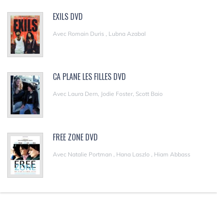
EXILS DVD
Avec Romain Duris , Lubna Azabal
CA PLANE LES FILLES DVD
Avec Laura Dern, Jodie Foster, Scott Baio
FREE ZONE DVD
Avec Natalie Portman , Hana Laszlo , Hiam Abbass