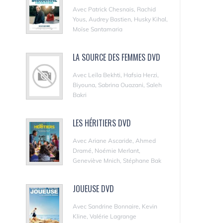
Avec Patrick Chesnais, Rachid
Yous, Audrey Bastien, Husky Kihal,
Moïse Santamaria
LA SOURCE DES FEMMES DVD
Avec Leïla Bekhti, Hafsia Herzi,
Biyouna, Sabrina Ouazani, Saleh
Bakri
LES HÉRITIERS DVD
Avec Ariane Ascaride, Ahmed
Dramé, Noémie Merlant,
Geneviève Mnich, Stéphane Bak
JOUEUSE DVD
Avec Sandrine Bonnaire, Kevin
Kline, Valérie Lagrange