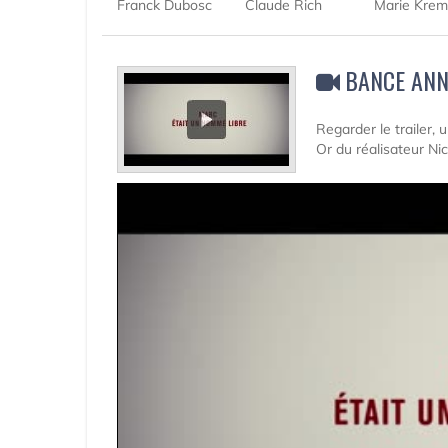
Franck Dubosc
Claude Rich
Marie Krem
BANCE ANN
Regarder le trailer,
Or du réalisateur Ni