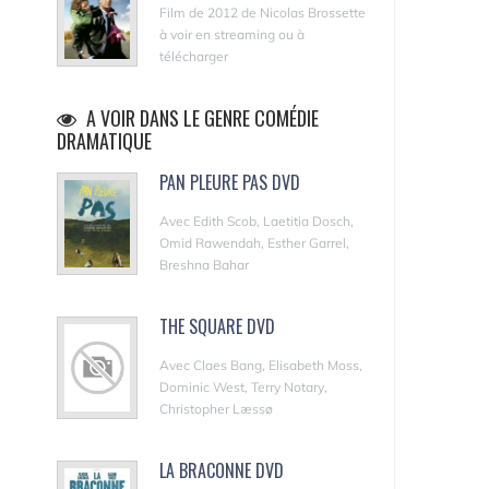
Film de 2012 de Nicolas Brossette
à voir en streaming ou à
télécharger
A VOIR DANS LE GENRE COMÉDIE
DRAMATIQUE
PAN PLEURE PAS DVD
Avec Edith Scob, Laetitia Dosch,
Omid Rawendah, Esther Garrel,
Breshna Bahar
THE SQUARE DVD
Avec Claes Bang, Elisabeth Moss,
Dominic West, Terry Notary,
Christopher Læssø
LA BRACONNE DVD