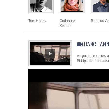
Tom Hanks
Catherine
Barkhad Ab
Keener
BANCE ANN
Regarder le trailer,
Phillips du réalisat