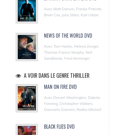
Avec Matt Damon, Franka Potente,
Brian Cox, Julia Stiles, Karl Urban
NEWS OF THE WORLD DVD
Avec Tom Hanks, Helena Zengel,
Thomas Francis Murphy, Neil
Sandilands, Fred Hechinger
A VOIR DANS LE GENRE THRILLER
MAN ON FIRE DVD
Avec Denzel Washington, Dakota
Fanning, Christopher Walken,
Giancarlo Giannini, Radha Mitchell
BLACK FLIES DVD