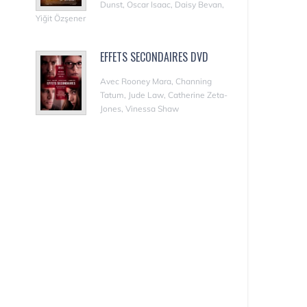
Dunst, Oscar Isaac, Daisy Bevan,
Yiğit Özşener
EFFETS SECONDAIRES DVD
Avec Rooney Mara, Channing
Tatum, Jude Law, Catherine Zeta-
Jones, Vinessa Shaw