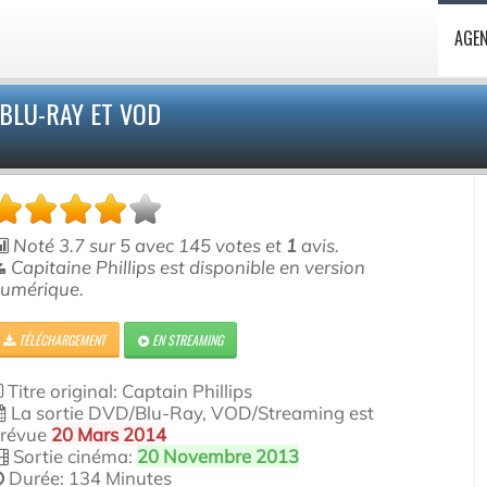
AGE
/BLU-RAY ET VOD
Noté
3.7
sur
5
avec
145
votes et
1
avis.
Capitaine Phillips est disponible en version
umérique.
TÉLÉCHARGEMENT
EN STREAMING
Titre original: Captain Phillips
La sortie DVD/Blu-Ray, VOD/Streaming est
révue
20 Mars 2014
Sortie cinéma:
20 Novembre 2013
Durée: 134 Minutes