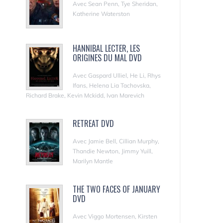
Avec Sean Penn, Tye Sheridan,
Katherine Waterston
HANNIBAL LECTER, LES
ORIGINES DU MAL DVD
Avec Gaspard Ulliel, He Li, Rhys
Ifans, Helena Lia Tachovska,
Richard Brake, Kevin Mckidd, Ivan Marevich
RETREAT DVD
Avec Jamie Bell, Cillian Murphy,
Thandie Newton, Jimmy Yuill,
Marilyn Mantle
THE TWO FACES OF JANUARY
DVD
Avec Viggo Mortensen, Kirsten