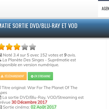
AGE
MATIE SORTIE DVD/BLU-RAY ET VOD
Noté
3.4
sur
5
avec
152
votes et
9
avis.
La Planète Des Singes - Suprématie est
isponible en version numérique.
TÉLÉCHARGEMENT
EN STREAMING
Titre original: War For The Planet Of The
pes
La sortie DVD/Blu-Ray, VOD/Streaming est
révue
30 Décembre 2017
Sortie cinéma:
02 Août 2017