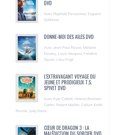
DVD
Avec Raphaël Personnaz, Evgueni
Sidikhine
DONNE-MOI DES AILES DVD
Avec Jean-Paul Rouve, Mélanie
Doutey, Louis Vazquez, Frédéric
Saurel, Lilou Fogli
L'EXTRAVAGANT VOYAGE DU
JEUNE ET PRODIGIEUX T.S.
SPIVET DVD
Avec Kyle Catlett, Helena Bonham
Carter, Robert Maillet, Callum Keith
Rennie, Judy Davis
CŒUR DE DRAGON 3 : LA
MALÉDICTION DU SORCIER DVD