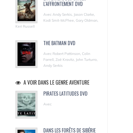
L'AFFRONTEMENT DVD
Avec Andy Serkis, Jason Clarke,
Kodi Smit-McPhee, Gary Oldman,
Keri Russell
THE BATMAN DVD
Avec Robert Pattinson, Colin
Farrell, Zoë Kravitz, John Turturro,
Andy Serkis
A VOIR DANS LE GENRE AVENTURE
PIRATES LATITUDES DVD
Avec
DANS LES FORÊTS DE SIBÉRIE