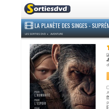
LA PLANÈTE DES SINGES - SUPRÉ
LES SORTIES DVD
AVENTURE
d
A
p