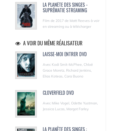
LA PLANÈTE DES SINGES -
SUPRÉMATIE STREAMING
Film de 2017 de Matt Reeves à voir
en streaming ou à télécharger
A VOIR DU MÊME RÉALISATEUR
LAISSE-MOI ENTRER DVD
Avec Kodi Smit-McPhee, Chloë
Grace Moretz, Richard Jenkins,
Elias Koteas, Cara Buono
CLOVERFIELD DVD
Avec Mike Vogel, Odette Yustman,
Jessica Lucas, Margot Farley
LA PLANÈTE DES SINGES :