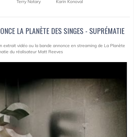
Terry Notary
Karin Konoval
ONCE LA PLANÈTE DES SINGES - SUPRÉMATIE
 un extrait vidéo ou la bande annonce en streaming de La Planète
atie du réalisateur Matt Reeves