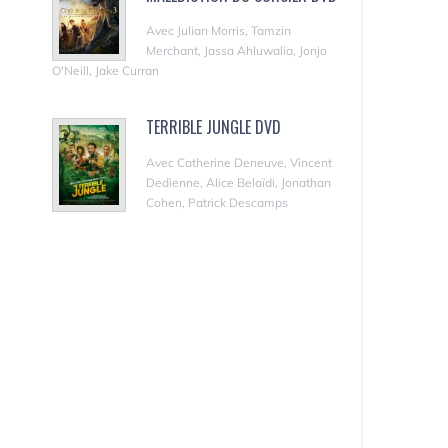
Avec Julian Morris, Tamzin
Merchant, Jassa Ahluwalia, Jonjo
O'Neill, Jake Curran
TERRIBLE JUNGLE DVD
Avec Catherine Deneuve, Vincent
Dedienne, Alice Belaïdi, Jonathan
Cohen, Patrick Descamps