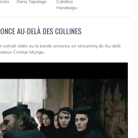
riuta
Dana Tapalaga
Catalina
Harabagiu
ONCE AU-DELÀ DES COLLINES
 un extrait vidéo ou la bande annonce en streaming de Au-delà
isateur Cristian Mungiu