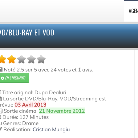
AGE
VD/BLU-RAY ET VOD
Noté
2.5
sur
5
avec
24
votes et
1
avis.
EN STREAMING
Titre original: Dupa Dealuri
La sortie DVD/Blu-Ray, VOD/Streaming est
révue
03 Avril 2013
Sortie cinéma:
21 Novembre 2012
Durée: 127 Minutes
Genres: Drame
Réalisation:
Cristian Mungiu