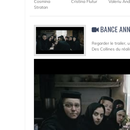
Cosmina
Cristina Flutur
Valeriu And
Stratan
BANCE ANN
Regarder le trailer,
Des Collines du réal