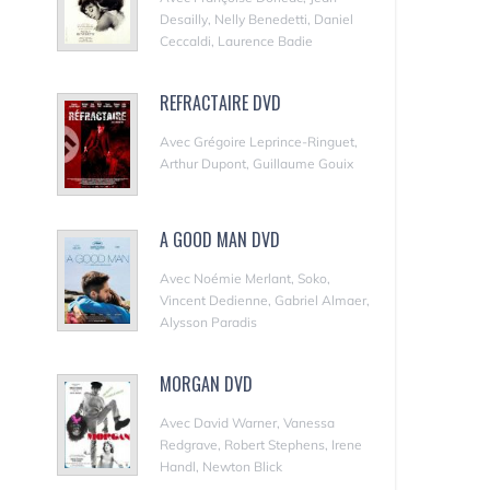
Desailly, Nelly Benedetti, Daniel
Ceccaldi, Laurence Badie
REFRACTAIRE DVD
Avec Grégoire Leprince-Ringuet,
Arthur Dupont, Guillaume Gouix
A GOOD MAN DVD
Avec Noémie Merlant, Soko,
Vincent Dedienne, Gabriel Almaer,
Alysson Paradis
MORGAN DVD
Avec David Warner, Vanessa
Redgrave, Robert Stephens, Irene
Handl, Newton Blick