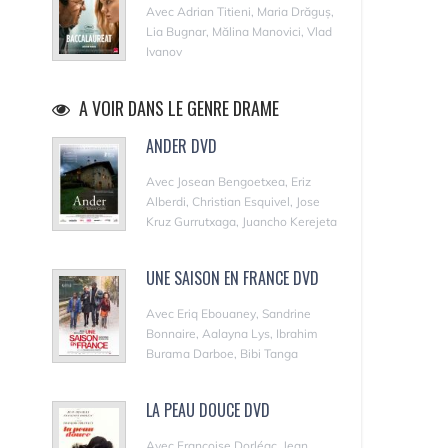
Avec Adrian Titieni, Maria Drăguș,
Lia Bugnar, Mălina Manovici, Vlad
Ivanov
A VOIR DANS LE GENRE DRAME
ANDER DVD
Avec Josean Bengoetxea, Eriz
Alberdi, Christian Esquivel, Jose
Kruz Gurrutxaga, Juancho Kerejeta
UNE SAISON EN FRANCE DVD
Avec Eriq Ebouaney, Sandrine
Bonnaire, Aalayna Lys, Ibrahim
Burama Darboe, Bibi Tanga
LA PEAU DOUCE DVD
Avec Françoise Dorléac, Jean