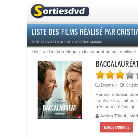
LISTE DES FILMS RÉALISÉ PAR CRIST
SORTIES DVD ET BLU-RAY
CRISTIAN MUNGIU
Films de Cristian Mungiu, classement de ses meilleur
BACCALAURÉAT
Drame
Cristi
Romeo, médecin dans u
sa fille, Eliza, soit a
très bonne élève, qu’u
Adrian Titieni , Mar
BANDE ANNONCE