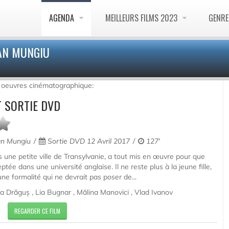
AGENDA
MEILLEURS FILMS 2023
GENR
IAN MUNGIU
s oeuvres cinématographique:
 SORTIE DVD
an Mungiu
Sortie DVD 12 Avril 2017
127'
ne petite ville de Transylvanie, a tout mis en œuvre pour que
cceptée dans une université anglaise. Il ne reste plus à la jeune fille,
ne formalité qui ne devrait pas poser de...
ia Drăguș , Lia Bugnar , Mălina Manovici , Vlad Ivanov
REGARDER CE FILM