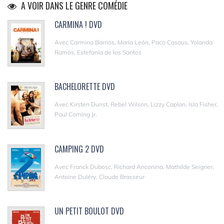
A VOIR DANS LE GENRE COMÉDIE
CARMINA ! DVD
Avec Carmina Barrios, María León, Paco Casaus, Yolanda
Ramos, Estefanía de los Santos
BACHELORETTE DVD
Avec Kirsten Dunst, Rebel Wilson, Lizzy Caplan, Isla Fisher,
Paul Corning Jr.
CAMPING 2 DVD
Avec Franck Dubosc, Richard Anconina, Mathilde Seigner,
Antoine Duléry, Claude Brasseur
UN PETIT BOULOT DVD