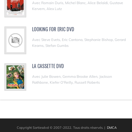
Avec Romain Duris, Michel Blanc, Alice Belaïdi, Gustave
Kervern, Alex Lutz
LOOKING FOR ERIC DVD
Avec Steve Evets, Eric Cantona, Stephanie Bishop, Gerard
Kearns, Stefan Gumbs
LA CASSETTE DVD
Avec Julie Bowen, Gemma Brooke Allen, Jackson
Rathbone, Kiefer O'Reilly, Russell Roberts
Copyright Sortiesdvd © 2007-2022. Tous droits réservés.
|
DMCA