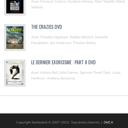
Avec Florence Colucci, Gustavo Alonso, Abel Tripaldi, María
Salazar
THE CRAZIES DVD
Avec Timothy Olyphant, Radha Mitchell, Danielle
Panabaker, Joe Anderson, Preston Bailey
LE DERNIER EXORCISME : PART II DVD
Avec Ashley Bell, Julia Garner, Spencer Treat Clark, Louis
Herthum, Andrew Sensenig
Copyright Sortiesdvd © 2007-2022. Tous droits réservés.
|
DMCA