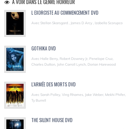
A VOIR DANS LE GENRE HORREUR
L EXORCISTE AU COMMENCEMENT DVD
Avec Stellan Skarsgard , James D Arcy , Izabella Scorupco
GOTHIKA DVD
Avec Halle Berry, Robert Downey Jr, Penelope Cruz,
Charles Dutton, John Carroll Lynch, Dorian Harewood
L'ARMÉE DES MORTS DVD
Avec Sarah Polley, Ving Rhames, Jake Weber, Mekhi Phifer,
Ty Burrell
THE SILENT HOUSE DVD