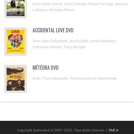
Avec Andy Garcia, Vera Farmiga, Taissa Farmiga, Spencer
Lofranco, Nicholas Braun
ACCIDENTAL LOVE DVD
Avec Jake Gyllenhaal, Jessica Biel, James Marsden,
Catherine Keener, Tracy Morgan
MÉTÉORA DVD
Avec Theo Alexander, Tamila Koulieva-Karantinaki
Copyright Sortiesdvd © 2007-2022. Tous droits réservés.
|
DMCA