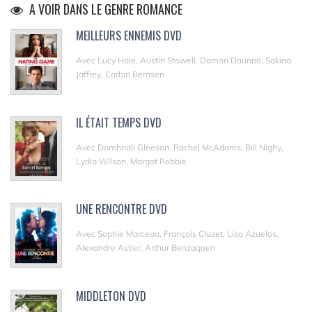
A VOIR DANS LE GENRE ROMANCE
MEILLEURS ENNEMIS DVD
Avec Lucy Hale, Austin Stowell, Damon Daunno, Sakina
Jaffrey, Corbin Bernsen
IL ÉTAIT TEMPS DVD
Avec Domhnall Gleeson, Rachel McAdams, Bill Nighy,
Lydia Wilson, Margot Robbie
UNE RENCONTRE DVD
Avec Sophie Marceau, François Cluzet, Lisa Azuelos,
Alexandre Astier, Arthur Benzaquen
MIDDLETON DVD