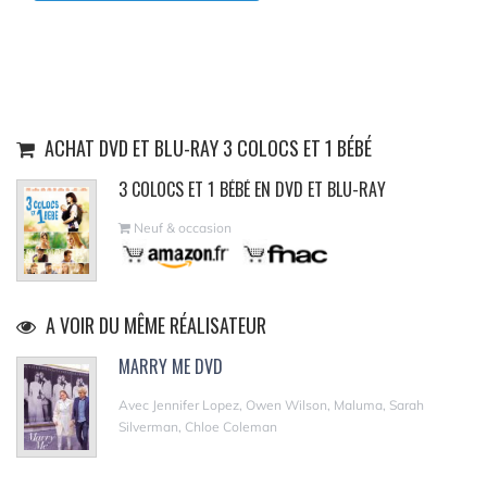
ACHAT DVD ET BLU-RAY 3 COLOCS ET 1 BÉBÉ
3 COLOCS ET 1 BÉBÉ EN DVD ET BLU-RAY
Neuf & occasion
A VOIR DU MÊME RÉALISATEUR
MARRY ME DVD
Avec Jennifer Lopez, Owen Wilson, Maluma, Sarah
Silverman, Chloe Coleman