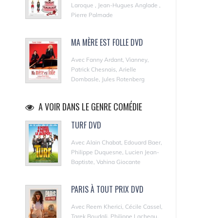
Laroque , Jean-Hugues Anglade ,
Pierre Palmade
MA MÈRE EST FOLLE DVD
Avec Fanny Ardant, Vianney,
Patrick Chesnais, Arielle
Dombasle, Jules Rotenberg
A VOIR DANS LE GENRE COMÉDIE
TURF DVD
Avec Alain Chabat, Edouard Baer,
Philippe Duquesne, Lucien Jean-
Baptiste, Vahina Giocante
PARIS À TOUT PRIX DVD
Avec Reem Kherici, Cécile Cassel,
Tarek Boudali, Philippe Lacheau,