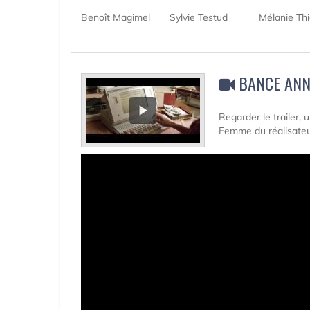
Benoît Magimel
Sylvie Testud
Mélanie Thi
BANCE AN
Regarder le trailer,
Femme du réalisateu