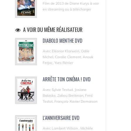
Film de 2013 de Diane Kurys à voir
en streaming ou à télécharger
A VOIR DU MÊME RÉALISATEUR
DIABOLO MENTHE DVD
Avec Eléonor Klarwein, Odile
Michel, Coralie Clement, Anouk
Ferjac, Yves Rénier
ARRÊTE TON CINÉMA ! DVD
Avec Sylvie Testud, Josiane
Balasko, Zabou Breitman, Fred
Testot, François-Xavier Demaison
L'ANNIVERSAIRE DVD
Avec Lambert Wilson , Michèle