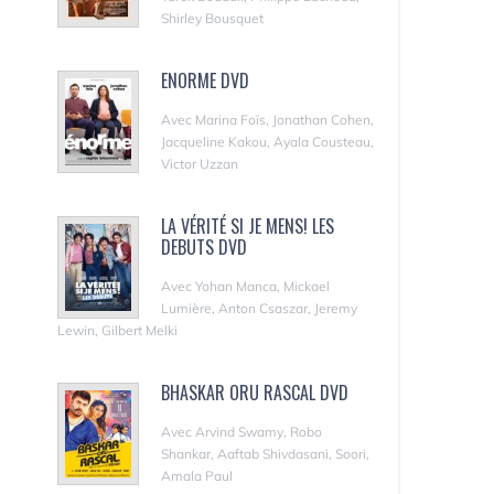
Shirley Bousquet
ENORME DVD
Avec Marina Foïs, Jonathan Cohen,
Jacqueline Kakou, Ayala Cousteau,
Victor Uzzan
LA VÉRITÉ SI JE MENS! LES
DEBUTS DVD
Avec Yohan Manca, Mickael
Lumière, Anton Csaszar, Jeremy
Lewin, Gilbert Melki
BHASKAR ORU RASCAL DVD
Avec Arvind Swamy, Robo
Shankar, Aaftab Shivdasani, Soori,
Amala Paul