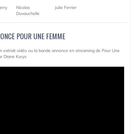
erry
Nicolas
Julie Ferrier
Duvauchelle
NONCE POUR UNE FEMME
 un extrait vidéo ou la bande annonce en streaming de Pour Une
r Diane Kurys