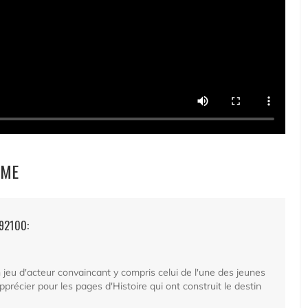
MME
92100:
jeu d'acteur convaincant y compris celui de l'une des jeunes
pprécier pour les pages d'Histoire qui ont construit le destin