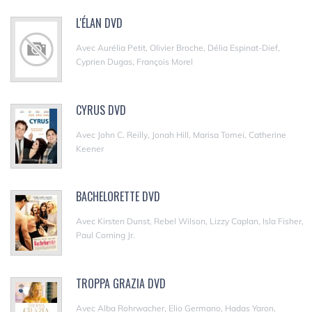
L'ÉLAN DVD
Avec Aurélia Petit, Olivier Broche, Délia Espinat-Dief,
Cyprien Dugas, François Morel
CYRUS DVD
Avec John C. Reilly, Jonah Hill, Marisa Tomei, Catherine
Keener
BACHELORETTE DVD
Avec Kirsten Dunst, Rebel Wilson, Lizzy Caplan, Isla Fisher,
Paul Corning Jr.
TROPPA GRAZIA DVD
Avec Alba Rohrwacher, Elio Germano, Hadas Yaron,