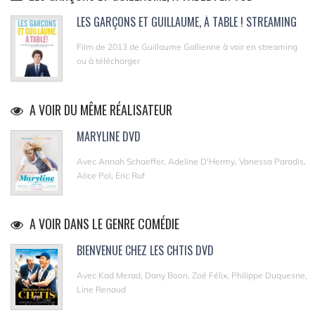
LES GARÇONS ET GUILLAUME, À TABLE ! STREAMING
Film de 2013 de Guillaume Gallienne à voir en streaming
ou à télécharger
A VOIR DU MÊME RÉALISATEUR
MARYLINE DVD
Avec Annah Schaeffer, Adeline D'Hermy, Vanessa Paradis,
Alice Pol, Eric Ruf
A VOIR DANS LE GENRE COMÉDIE
BIENVENUE CHEZ LES CHTIS DVD
Avec Kad Merad, Dany Boon, Zoé Félix, Philippe Duquesne,
Line Renaud