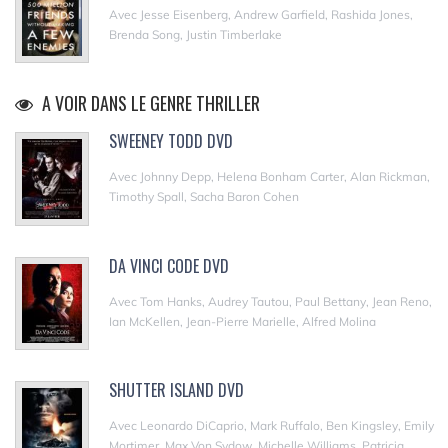
Avec Jesse Eisenberg, Andrew Garfield, Rashida Jones,
Brenda Song, Justin Timberlake
A VOIR DANS LE GENRE THRILLER
SWEENEY TODD DVD
Avec Johnny Depp, Helena Bonham Carter, Alan Rickman,
Timothy Spall, Sacha Baron Cohen
DA VINCI CODE DVD
Avec Tom Hanks, Audrey Tautou, Paul Bettany, Jean Reno,
Ian McKellen, Jean-Pierre Marielle, Alfred Molina
SHUTTER ISLAND DVD
Avec Leonardo DiCaprio, Mark Ruffalo, Ben Kingsley, Emily
Mortimer, Max Von Sydow, Michelle Williams, Patricia