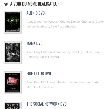
A VOIR DU MÊME RÉALISATEUR
ALIEN 3 DVD
Avec Sigourney Weaver, Charles Dance, Charles S. Dutton,
Lance Henriksen, Pete Postlethwaite
MANK DVD
Avec Gary Oldman, Amanda Seyfried, Lily Collins, Tom
Pelphrey, Arliss Howard
FIGHT CLUB DVD
Avec Brad Pitt, Edward Norton, Helena Bonham Carter,
Meat Loaf, Jared Leto
THE SOCIAL NETWORK DVD