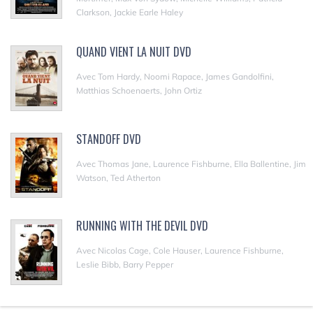
Clarkson, Jackie Earle Haley
QUAND VIENT LA NUIT DVD
Avec Tom Hardy, Noomi Rapace, James Gandolfini,
Matthias Schoenaerts, John Ortiz
STANDOFF DVD
Avec Thomas Jane, Laurence Fishburne, Ella Ballentine, Jim
Watson, Ted Atherton
RUNNING WITH THE DEVIL DVD
Avec Nicolas Cage, Cole Hauser, Laurence Fishburne,
Leslie Bibb, Barry Pepper