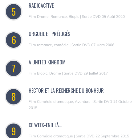
RADIOACTIVE
5
Film Drame, Romance, Biopic | Sortie DVD 05 Août 2020
ORGUEIL ET PRÉJUGÉS
6
Film romance, comédie | Sortie DVD 07 Mars 2006
A UNITED KINGDOM
7
Film Biopic, Drame | Sortie DVD 29 Juillet 2017
HECTOR ET LA RECHERCHE DU BONHEUR
8
Film Comédie dramatique, Aventure | Sortie DVD 14 Octobre
2015
CE WEEK-END LÀ...
9
Film Comédie dramatique | Sortie DVD 22 Septembre 2015