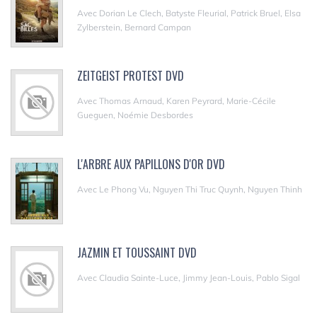
Avec Dorian Le Clech, Batyste Fleurial, Patrick Bruel, Elsa
Zylberstein, Bernard Campan
ZEITGEIST PROTEST DVD
Avec Thomas Arnaud, Karen Peyrard, Marie-Cécile
Gueguen, Noémie Desbordes
L'ARBRE AUX PAPILLONS D'OR DVD
Avec Le Phong Vu, Nguyen Thi Truc Quynh, Nguyen Thinh
JAZMIN ET TOUSSAINT DVD
Avec Claudia Sainte-Luce, Jimmy Jean-Louis, Pablo Sigal