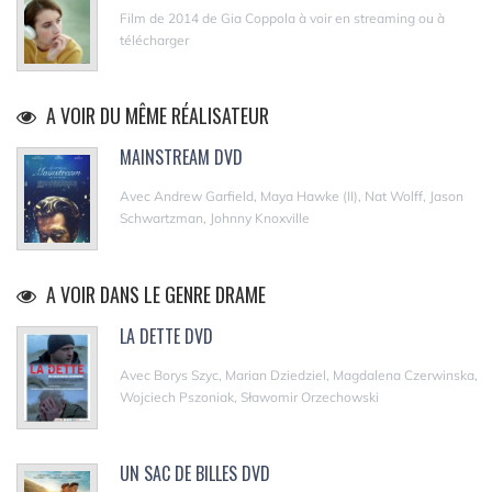
Film de 2014 de Gia Coppola à voir en streaming ou à
télécharger
A VOIR DU MÊME RÉALISATEUR
MAINSTREAM DVD
Avec Andrew Garfield, Maya Hawke (II), Nat Wolff, Jason
Schwartzman, Johnny Knoxville
A VOIR DANS LE GENRE DRAME
LA DETTE DVD
Avec Borys Szyc, Marian Dziedziel, Magdalena Czerwinska,
Wojciech Pszoniak, Sławomir Orzechowski
UN SAC DE BILLES DVD