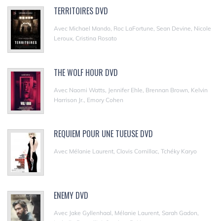
TERRITOIRES DVD
Avec Michael Mando, Roc LaFortune, Sean Devine, Nicole
Leroux, Cristina Rosato
THE WOLF HOUR DVD
Avec Naomi Watts, Jennifer Ehle, Brennan Brown, Kelvin
Harrison Jr., Emory Cohen
REQUIEM POUR UNE TUEUSE DVD
Avec Mélanie Laurent, Clovis Cornillac, Tchéky Karyo
ENEMY DVD
Avec Jake Gyllenhaal, Mélanie Laurent, Sarah Gadon,