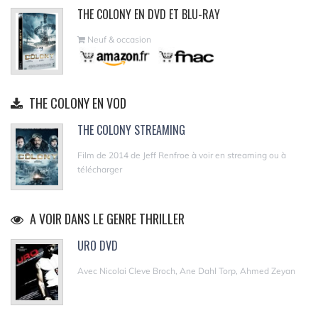
THE COLONY EN DVD ET BLU-RAY
Neuf & occasion
THE COLONY EN VOD
THE COLONY STREAMING
Film de 2014 de Jeff Renfroe à voir en streaming ou à
télécharger
A VOIR DANS LE GENRE THRILLER
URO DVD
Avec Nicolai Cleve Broch, Ane Dahl Torp, Ahmed Zeyan