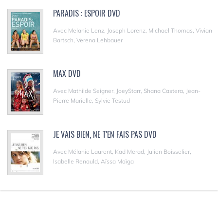
PARADIS : ESPOIR DVD
Avec Melanie Lenz, Joseph Lorenz, Michael Thomas, Vivian
Bartsch, Verena Lehbauer
MAX DVD
Avec Mathilde Seigner, JoeyStarr, Shana Castera, Jean-
Pierre Marielle, Sylvie Testud
JE VAIS BIEN, NE T'EN FAIS PAS DVD
Avec Mélanie Laurent, Kad Merad, Julien Boisselier,
Isabelle Renauld, Aïssa Maïga