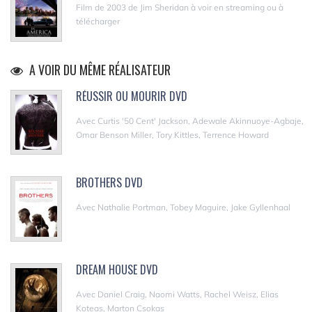
Film de 2003 de Jim Sheridan à voir en streaming ou à
télécharger
A VOIR DU MÊME RÉALISATEUR
RÉUSSIR OU MOURIR DVD
Avec Curtis '50 Cent' Jackson, Adewale Akinnuoye-Agbaje,
Omar Benson Miller, Tory Kittles, Terrence Howard
BROTHERS DVD
Avec Nathalie Portman, Tobey Maguire, Jake Gyllenhaal
DREAM HOUSE DVD
Avec Daniel Craig, Naomi Watts, Rachel Weisz, Elias
Koteas, Marton Csokas