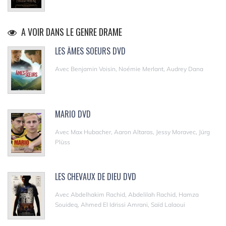
A VOIR DANS LE GENRE DRAME
LES ÂMES SOEURS DVD
Avec Benjamin Voisin, Noémie Merlant, Audrey Dana
MARIO DVD
Avec Max Hubacher, Aaron Altaras, Jessy Moravec, Jürg
Plüss
LES CHEVAUX DE DIEU DVD
Avec Abdelhakim Rachid, Abdelilah Rachid, Hamza
Souideq, Ahmed El Idrissi Amrani, Saïd Lalaoui