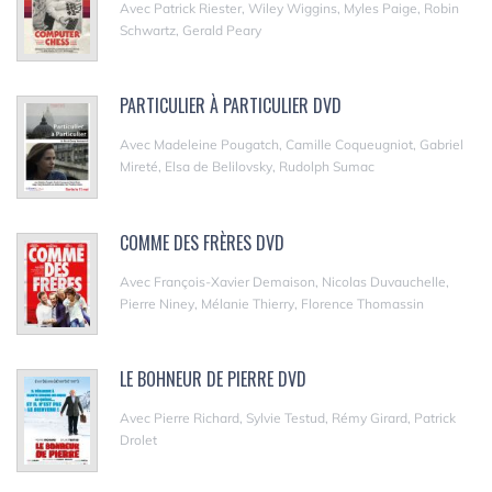
Avec Patrick Riester, Wiley Wiggins, Myles Paige, Robin
Schwartz, Gerald Peary
PARTICULIER À PARTICULIER DVD
Avec Madeleine Pougatch, Camille Coqueugniot, Gabriel
Mireté, Elsa de Belilovsky, Rudolph Sumac
COMME DES FRÈRES DVD
Avec François-Xavier Demaison, Nicolas Duvauchelle,
Pierre Niney, Mélanie Thierry, Florence Thomassin
LE BOHNEUR DE PIERRE DVD
Avec Pierre Richard, Sylvie Testud, Rémy Girard, Patrick
Drolet