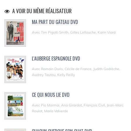
A VOIR DU MÊME RÉALISATEUR
MA PART DU GÂTEAU DVD
Avec Tim Pigott-Smith, Gilles Lellouche, Karin Viard
L'AUBERGE ESPAGNOLE DVD
Avec Romain Duris, Cécile de France, Judith Godrèche,
Audrey Tautou, Kelly Reilly
CE QUI NOUS LIE DVD
Avec Pio Marmai, Ana Girardot, François Civil, Jean-Marc
Roulot, María Valverde