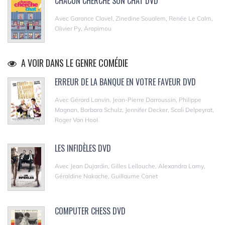
CHACUN CHERCHE SON CHAT DVD
Avec Garance Clavel, Zinedine Soualem, Renée Le Calm,
Olivier Py, Arapimou
A VOIR DANS LE GENRE COMÉDIE
ERREUR DE LA BANQUE EN VOTRE FAVEUR DVD
Avec Gérard Lanvin, Jean-Pierre Darroussin, Philippe
Magnan, Barbara Schulz, Jennifer Decker, Scali Delpeyrat,
Roger Van Hool
LES INFIDÈLES DVD
Avec Jean Dujardin, Gilles Lellouche, Alexandra Lamy,
Géraldine Nakache, Guillaume Canet
COMPUTER CHESS DVD