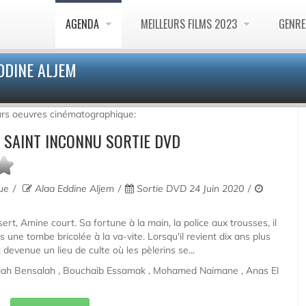
AGENDA
MEILLEURS FILMS 2023
GENR
EDDINE ALJEM
urs oeuvres cinématographique:
 SAINT INCONNU SORTIE DVD
que
Alaa Eddine Aljem
Sortie DVD 24 Juin 2020
rt, Amine court. Sa fortune à la main, la police aux trousses, il
 une tombe bricolée à la va-vite. Lorsqu'il revient dix ans plus
st devenue un lieu de culte où les pèlerins se...
ah Bensalah , Bouchaib Essamak , Mohamed Naimane , Anas El