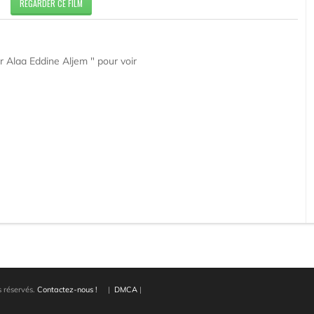
REGARDER CE FILM
r Alaa Eddine Aljem " pour voir
 réservés.
Contactez-nous !
|
DMCA
|