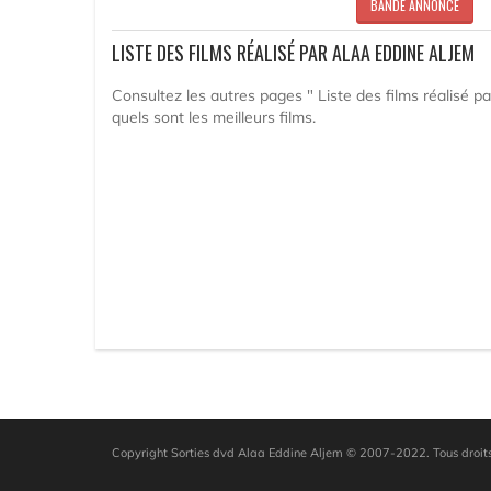
BANDE ANNONCE
LISTE DES FILMS RÉALISÉ PAR ALAA EDDINE ALJEM
Consultez les autres pages " Liste des films réalisé pa
quels sont les meilleurs films.
Copyright Sorties dvd Alaa Eddine Aljem © 2007-2022. Tous droits