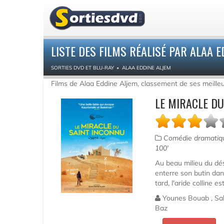
LISTE DES FILMS RÉALISÉ PAR ALAA 
SORTIES DVD ET BLU-RAY
ALAA EDDINE ALJEM
Films de Alaa Eddine Aljem, classement de ses meille
LE MIRACLE DU
Comédie dramati
100'
Au beau milieu du dése
enterre son butin dans
tard, l'aride colline e
Younes Bouab , Sal
Baz