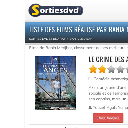
LISTE DES FILMS RÉALISÉ PAR BANIA
SORTIES DVD ET BLU-RAY
BANIA MEDJBAR
Films de Bania Medjbar, classement de ses meilleurs
LE CRIME DES 
Comédie dramati
Akim, un jeune d'une c
sociale et de l'empris
ses copains, mais un 
Youcef Agal , Ysmah
BANDE ANNONCE