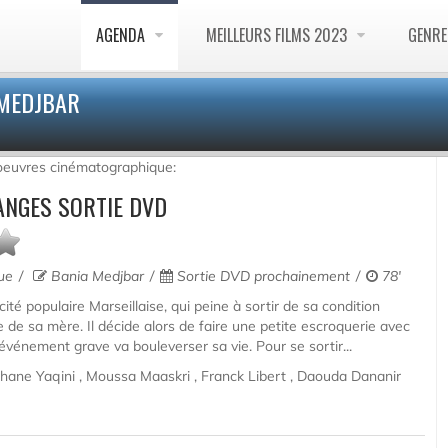
AGENDA
MEILLEURS FILMS 2023
GENR
 MEDJBAR
 oeuvres cinématographique:
ANGES SORTIE DVD
que
Bania Medjbar
Sortie DVD prochainement
78'
ité populaire Marseillaise, qui peine à sortir de sa condition
e de sa mère. Il décide alors de faire une petite escroquerie avec
événement grave va bouleverser sa vie. Pour se sortir...
ane Yaqini , Moussa Maaskri , Franck Libert , Daouda Dananir