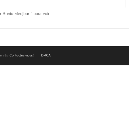
ar Bania Medjbar " pour voir
servés.
Contactez-nous !
|
DMCA
|