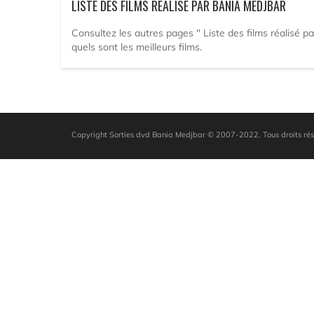
LISTE DES FILMS RÉALISÉ PAR BANIA MEDJBAR
Consultez les autres pages " Liste des films réalisé p
quels sont les meilleurs films.
Copyright Sorties dvd Bania Medjbar © 2007-2022. Tous droits ré