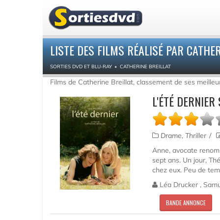
LISTE DES FILMS RÉALISÉ PAR CATHER
SORTIES DVD ET BLU-RAY
CATHERINE BREILLAT
Films de Catherine Breillat, classement de ses meille
L'ÉTÉ DERNIER
Drame, Thriller
Anne, avocate renommé
sept ans. Un jour, Th
chez eux. Peu de temps
Léa Drucker , Samue
BANDE ANNONCE