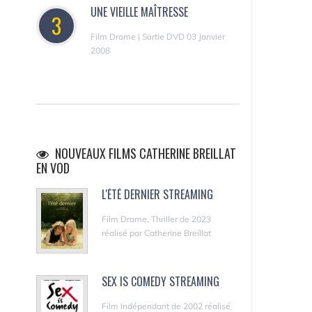
UNE VIEILLE MAÎTRESSE
3
Film Drame | Sortie DVD 03 Janvier
2008
NOUVEAUX FILMS CATHERINE BREILLAT
EN VOD
L'ÉTÉ DERNIER STREAMING
Film Drame, Thriller de 2023
réalisé par Catherine Breillat
SEX IS COMEDY STREAMING
Film Indépendant de 2002 réalisé