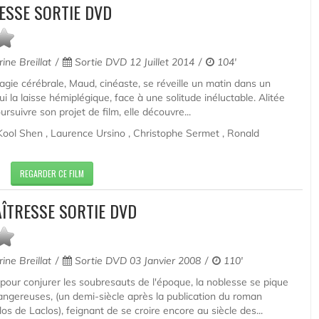
ESSE SORTIE DVD
ine Breillat
Sortie DVD 12 Juillet 2014
104'
gie cérébrale, Maud, cinéaste, se réveille un matin dans un
i la laisse hémiplégique, face à une solitude inéluctable. Alitée
suivre son projet de film, elle découvre...
Kool Shen , Laurence Ursino , Christophe Sermet , Ronald
REGARDER CE FILM
AÎTRESSE SORTIE DVD
ine Breillat
Sortie DVD 03 Janvier 2008
110'
pour conjurer les soubresauts de l'époque, la noblesse se pique
angereuses, (un demi-siècle après la publication du roman
os de Laclos), feignant de se croire encore au siècle des...