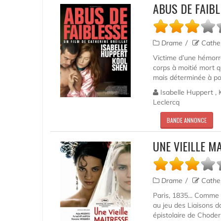
ABUS DE FAIBL
Drame
Cather
Victime d’une hémorra
corps à moitié mort qu
mais déterminée à pour
Isabelle Huppert , 
Leclercq
BANDE ANNONCE
UNE VIEILLE M
Drame
Cather
Paris, 1835... Comme 
au jeu des Liaisons d
épistolaire de Choderl