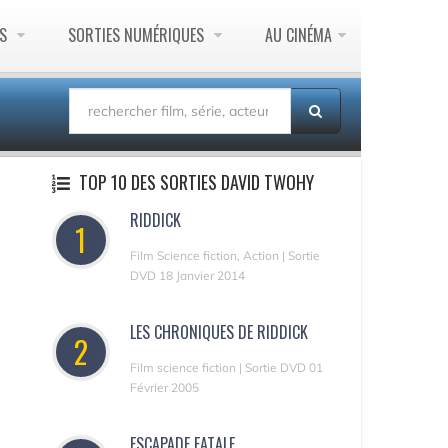
ES
SORTIES NUMÉRIQUES
AU CINÉMA
TOP 10 DES SORTIES DAVID TWOHY
RIDDICK
1
Film Science fiction, Action | Sortie
DVD 18 Janvier 2014
LES CHRONIQUES DE RIDDICK
2
Film science fiction | Sortie DVD 01
Février 2005
ESCAPADE FATALE