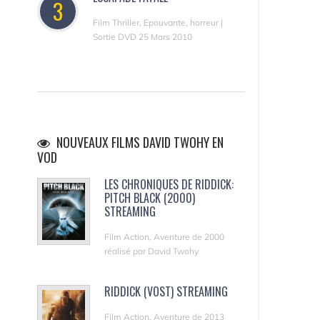
3
Film Thriller, Epouvante, horreur |
Sortie DVD 25 Mars 2010
NOUVEAUX FILMS DAVID TWOHY EN
VOD
LES CHRONIQUES DE RIDDICK:
PITCH BLACK (2000)
STREAMING
Film Action, Aventure de 2000
réalisé par David Twohy
RIDDICK (VOST) STREAMING
Film Action, Aventure de 2013