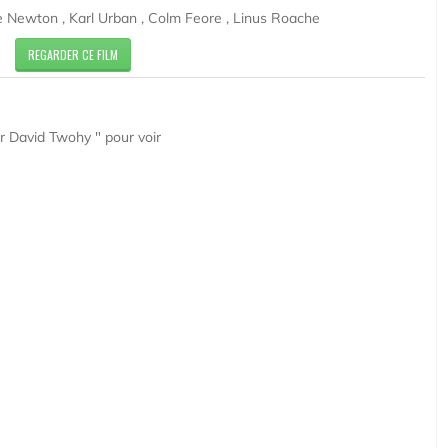
e Newton , Karl Urban , Colm Feore , Linus Roache
REGARDER CE FILM
ar David Twohy " pour voir