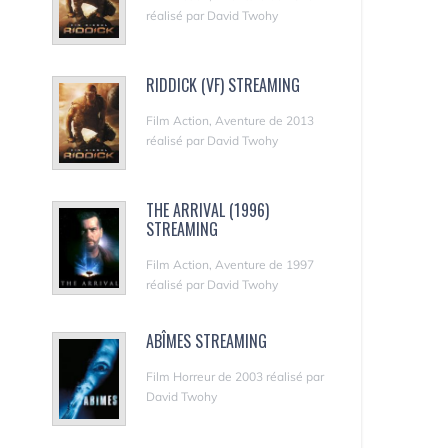
réalisé par David Twohy
RIDDICK (VF) STREAMING
Film Action, Aventure de 2013
réalisé par David Twohy
THE ARRIVAL (1996)
STREAMING
Film Action, Aventure de 1997
réalisé par David Twohy
ABÎMES STREAMING
Film Horreur de 2003 réalisé par
David Twohy