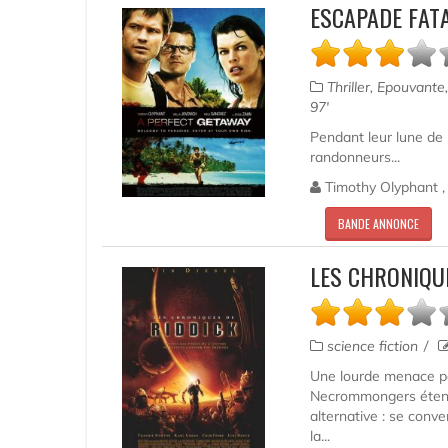
ESCAPADE FAT
Thriller, Epouvante
97'
Pendant leur lune de
randonneurs...
Timothy Olyphant , 
BANDE ANNONCE
LES CHRONIQUE
science fiction
Une lourde menace pès
Necrommongers étende
alternative : se conve
la...