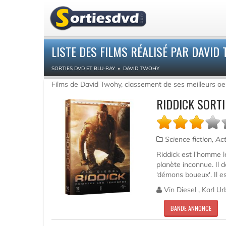
LISTE DES FILMS RÉALISÉ PAR DAVID
SORTIES DVD ET BLU-RAY
DAVID TWOHY
Films de David Twohy, classement de ses meilleurs o
RIDDICK SORTI
Science fiction, Ac
Riddick est l'homme le
planète inconnue. Il d
‘démons boueux'. Il es
Vin Diesel , Karl U
BANDE ANNONCE