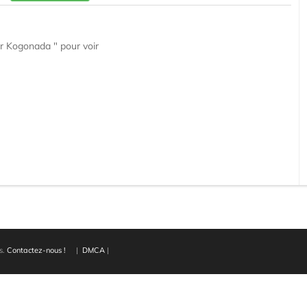
ar Kogonada " pour voir
s.
Contactez-nous !
|
DMCA
|