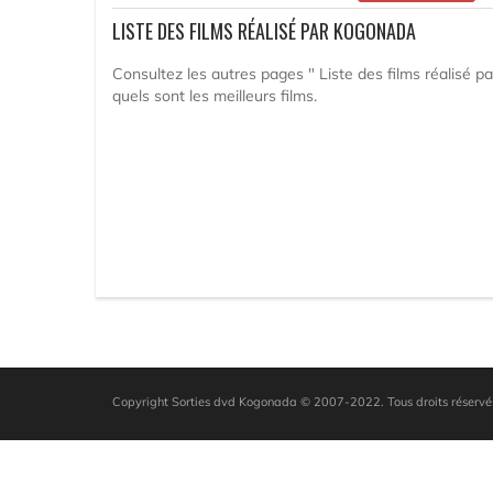
LISTE DES FILMS RÉALISÉ PAR KOGONADA
Consultez les autres pages " Liste des films réalisé p
quels sont les meilleurs films.
Copyright Sorties dvd Kogonada © 2007-2022. Tous droits réservé