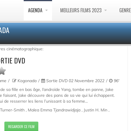
AGENDA
MEILLEURS FILMS 2023
GENR
NADA
res cinématographique:
ORTIE DVD
rame
Kogonada
Sortie DVD 02 Novembre 2022
96'
de sa fille en bas âge, l’androïde Yang, tombe en panne, Jake
Ce faisant, Jake découvre des pans de sa vie qui lui échappent.
ui de resserrer les liens l’unissant à sa femme...
e Turner-Smith , Malea Emma Tjandrawidjaja , Justin H. Min ,
REGARDER CE FILM