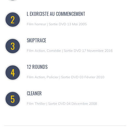
L EXORCISTE AU COMMENCEMENT
2
Film horreur | Sortie DVD 13 Mai 2005
SKIPTRACE
3
Film Action, Comédie | Sortie DVD 17 Novembre 2016
12 ROUNDS
4
Film Action, Policier | Sortie DVD 03 Février 2010
CLEANER
5
Film Thriller | Sortie DVD 04 Décembre 2008