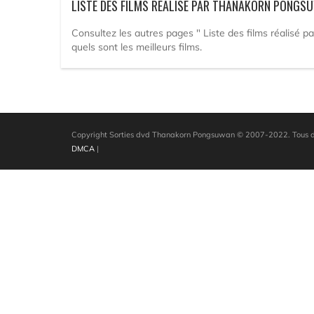
LISTE DES FILMS RÉALISÉ PAR THANAKORN PONGS
Consultez les autres pages " Liste des films réalisé 
quels sont les meilleurs films.
Copyright Sorties dvd Thanakorn Pongsuwan © 2007-2022. Tous dr
DMCA
|