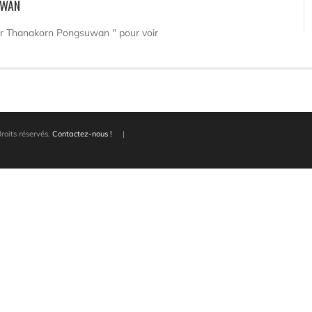
UWAN
par Thanakorn Pongsuwan " pour voir
oits réservés.
Contactez-nous !
|