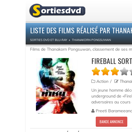
LISTE DES FILMS RÉALISÉ PAR THA
SORTIES DVD ET BLU-RAY
THANAKORN PONGSUWAN
Films de Thanakorn Pongsuwan, classement de ses me
FIREBALL SORT
Action
Thana
Un jeune homme décou
underground de «Fireb
adversaires au cours d'
Preeti Barameeana
BANDE ANNONCE