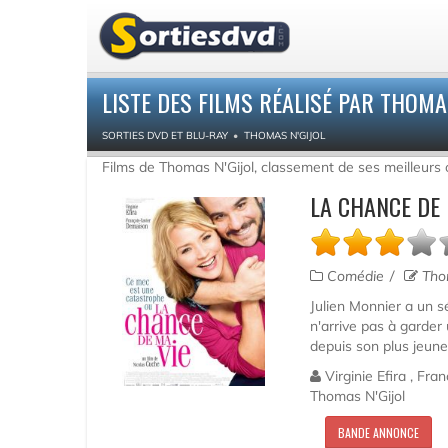
LISTE DES FILMS RÉALISÉ PAR THOMA
SORTIES DVD ET BLU-RAY
THOMAS N'GIJOL
Films de Thomas N'Gijol, classement de ses meilleurs
LA CHANCE DE 
Comédie
Thom
Julien Monnier a un sé
n'arrive pas à garder
depuis son plus jeune 
Virginie Efira , Fr
Thomas N'Gijol
BANDE ANNONCE