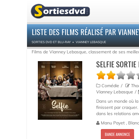
LISTE DES FILMS RÉALISÉ PAR VIANN
SORTIES DVD ET BLU-RAY
VIANNEY LEBASQUE
Films de Vianney Lebasque, classement de ses meille
SELFIE SORTIE
Comédie
Thom
Vianney Lebasque
Dans un monde où la 
finissent par craquer.
dans les relations am
Manu Payet , Blanche
BANDE ANNONCE