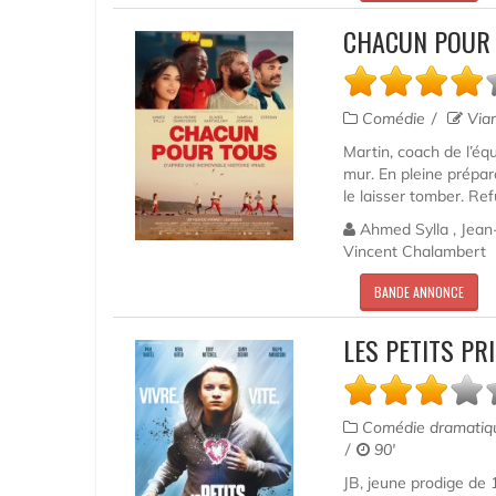
CHACUN POUR 
Comédie
Via
Martin, coach de l’éq
mur. En pleine prépar
le laisser tomber. Ref
Ahmed Sylla , Jean-
Vincent Chalambert
BANDE ANNONCE
LES PETITS PR
Comédie dramati
90'
JB, jeune prodige de 1