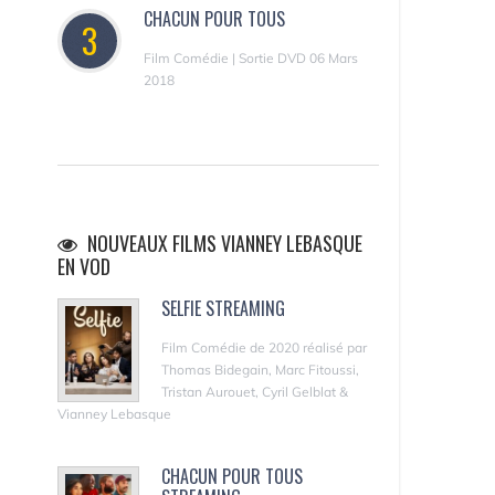
CHACUN POUR TOUS
3
Film Comédie | Sortie DVD 06 Mars
2018
NOUVEAUX FILMS VIANNEY LEBASQUE
EN VOD
SELFIE STREAMING
Film Comédie de 2020 réalisé par
Thomas Bidegain, Marc Fitoussi,
Tristan Aurouet, Cyril Gelblat &
Vianney Lebasque
CHACUN POUR TOUS