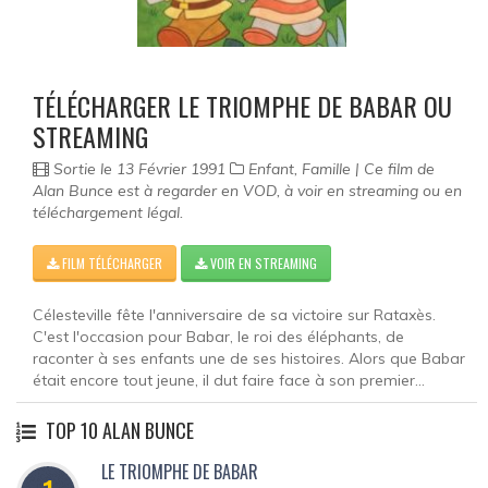
Documentaire
Films pour enfant
TÉLÉCHARGER LE TRIOMPHE DE BABAR OU
Fantastique
STREAMING
Guerre
Sortie le 13 Février 1991
Enfant, Famille | Ce film de
Alan Bunce est à regarder en VOD, à voir en streaming ou en
Film historique
téléchargement légal.
Horreur
FILM TÉLÉCHARGER
VOIR EN STREAMING
Famille
Célesteville fête l'anniversaire de sa victoire sur Rataxès.
C'est l'occasion pour Babar, le roi des éléphants, de
Policier
raconter à ses enfants une de ses histoires. Alors que Babar
était encore tout jeune, il dut faire face à son premier...
Romance
TOP 10 ALAN BUNCE
Musical
LE TRIOMPHE DE BABAR