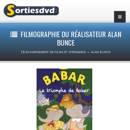
Films par genres
FILMOGRAPHIE DU RÉALISATEUR ALAN
BUNCE
Action
TÉLÉCHARGEMENT DE FILMS ET STREAMING
ALAN BUNCE
Animation
Aventure
Biopic
Comédie dramatique
Comédie
Drame