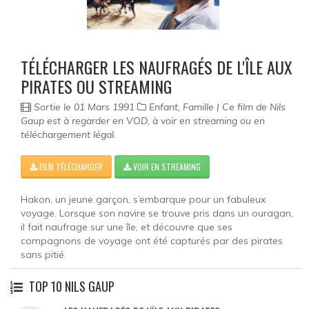
Documentaire
Films pour enfant
TÉLÉCHARGER LES NAUFRAGÉS DE L'ÎLE AUX
Fantastique
PIRATES OU STREAMING
Guerre
Sortie le 01 Mars 1991
Enfant, Famille | Ce film de Nils
Gaup est à regarder en VOD, à voir en streaming ou en
Film historique
téléchargement légal.
Horreur
FILM TÉLÉCHARGER
VOIR EN STREAMING
Famille
Hakon, un jeune garçon, s’embarque pour un fabuleux
voyage. Lorsque son navire se trouve pris dans un ouragan,
Policier
il fait naufrage sur une île, et découvre que ses
compagnons de voyage ont été capturés par des pirates
Romance
sans pitié.
Musical
TOP 10 NILS GAUP