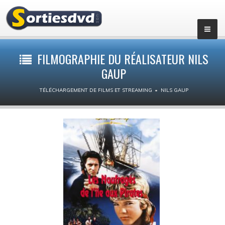
Films par genres
FILMOGRAPHIE DU RÉALISATEUR NILS
GAUP
Action
TÉLÉCHARGEMENT DE FILMS ET STREAMING
NILS GAUP
Animation
Aventure
Biopic
Comédie dramatique
Comédie
Drame