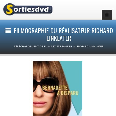
Films par genres
FILMOGRAPHIE DU RÉALISATEUR RICHARD
LINKLATER
Action
TÉLÉCHARGEMENT DE FILMS ET STREAMING
RICHARD LINKLATER
Animation
Aventure
Biopic
Comédie dramatique
Comédie
Drame