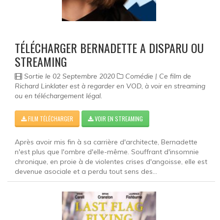
Documentaire
Films pour enfant
TÉLÉCHARGER BERNADETTE A DISPARU OU
Fantastique
STREAMING
Guerre
Sortie le 02 Septembre 2020
Comédie | Ce film de
Richard Linklater est à regarder en VOD, à voir en streaming
Film historique
ou en téléchargement légal.
Horreur
FILM TÉLÉCHARGER
VOIR EN STREAMING
Famille
Après avoir mis fin à sa carrière d'architecte, Bernadette
n'est plus que l'ombre d'elle-même. Souffrant d'insomnie
Policier
chronique, en proie à de violentes crises d'angoisse, elle est
devenue asociale et a perdu tout sens des...
Romance
Musical