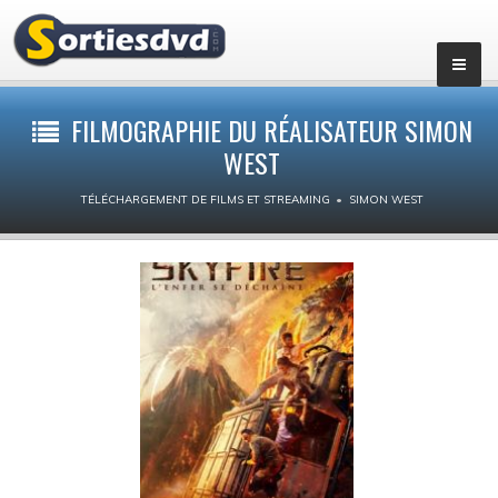
Films par genres
FILMOGRAPHIE DU RÉALISATEUR SIMON
WEST
Action
TÉLÉCHARGEMENT DE FILMS ET STREAMING
SIMON WEST
Animation
Aventure
Biopic
Comédie dramatique
Comédie
Drame