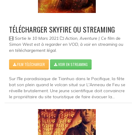
Documentaire
Films pour enfant
TÉLÉCHARGER SKYFIRE OU STREAMING
Fantastique
Sortie le 10 Mars 2021
Action, Aventure | Ce film de
Guerre
Simon West est à regarder en VOD, à voir en streaming ou
en téléchargement légal.
Film historique
FILM TÉLÉCHARGER
VOIR EN STREAMING
Horreur
Sur l'île paradisiaque de Tianhuo dans le Pacifique, la fête
Famille
bat son plein quand le volcan situé sur L'Anneau de Feu se
réveille brutalement. Une jeune scientifique doit convaincre
Policier
le propriétaire du site touristique de faire évacuer la...
Romance
Musical