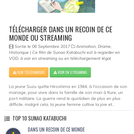
Documentaire
Films pour enfant
TÉLÉCHARGER DANS UN RECOIN DE CE
Fantastique
MONDE OU STREAMING
Guerre
Sortie le 06 Septembre 2017
Animation, Drame,
Historique | Ce film de Sunao Katabuchi est à regarder en
Film historique
VOD, à voir en streaming ou en téléchargement légal.
Horreur
FILM TÉLÉCHARGER
VOIR EN STREAMING
Famille
La jeune Suzu quitte Hiroshima en 1944, à l'occasion de son
mariage, pour vivre dans la famille de son mari à Kure, un
Policier
port militaire. La guerre rend le quotidien de plus en plus
difficile, malgré cela, la jeune femme cultive la joie et...
Romance
TOP 10 SUNAO KATABUCHI
Musical
DANS UN RECOIN DE CE MONDE