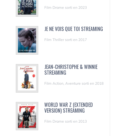
Film Drame sorti en 2023
JE NE VOIS QUE TOI STREAMING
Film Thriller sorti en 2017
JEAN-CHRISTOPHE & WINNIE
STREAMING
Film Action, Aventure sorti en 2018
WORLD WAR Z (EXTENDED
VERSION) STREAMING
Film Drame sorti en 2013