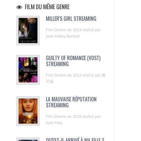
FILM DU MÊME GENRE
MILLER'S GIRL STREAMING
Film Drame de 2024 réalisé par
Jade Halley Bartlett
GUILTY OF ROMANCE (VOST)
STREAMING
Film Drame de 2012 réalisé par 園
子温
LA MAUVAISE RÉPUTATION
STREAMING
Film Drame de 2018 réalisé par
Iram Haq
QU'EST-IL ARRIVÉ À MA FILLE ?