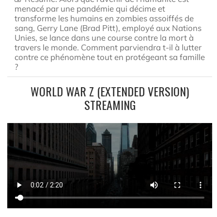
menacé par une pandémie qui décime et
transforme les humains en zombies assoiffés de
sang, Gerry Lane (Brad Pitt), employé aux Nations
Unies, se lance dans une course contre la mort à
travers le monde. Comment parviendra t-il à lutter
contre ce phénomène tout en protégeant sa famille
?
WORLD WAR Z (EXTENDED VERSION)
STREAMING