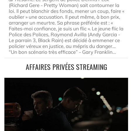
(Richard Gere - Pretty Woman) sait contourner la
loi. Il peut blanchir des fonds, mener un coup, faire «
oublier » une accusation. Il peut même, à bon prix,
arranger un meurtre. Sa phrase préférée est : «
Faites-moi confiance, je suis un flic ». Le jeune flic la
Police des Polices, Raymond Avilla (Andy Garcia -
Le parrain 3, Black Rain) est décidé à emmener ce
policier véreux en justice, au mépris du danger…
“Un bon scénario très efficace” - Gary Franklin...
AFFAIRES PRIVÉES STREAMING