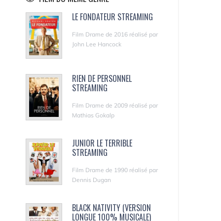
LE FONDATEUR STREAMING
Film Drame de 2016 réalisé par
John Lee Hancock
RIEN DE PERSONNEL
STREAMING
Film Drame de 2009 réalisé par
Mathias Gokalp
JUNIOR LE TERRIBLE
STREAMING
Film Drame de 1990 réalisé par
Dennis Dugan
BLACK NATIVITY (VERSION
LONGUE 100% MUSICALE)