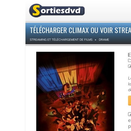
TÉLÉCHARGER CLIMAX OU VOIR STRE
STREAMING ET TÉLÉCHARGEMENT DE FILMS
DRAME
L
l
d
e
p