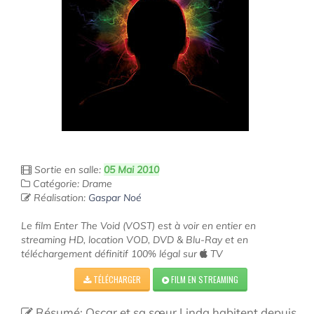
Sortie en salle:
05 Mai 2010
Catégorie: Drame
Réalisation:
Gaspar Noé
Le film Enter The Void (VOST) est à voir en entier en
streaming HD, location VOD, DVD & Blu-Ray et en
téléchargement définitif 100% légal sur
TV
TÉLÉCHARGER
FILM EN STREAMING
Résumé: Oscar et sa sœur Linda habitent depuis