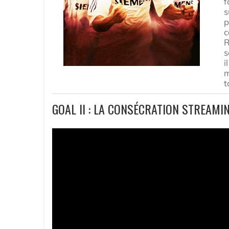
f
s
p
c
R
s
i
m
t
GOAL II : LA CONSÉCRATION STREAMI