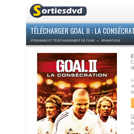
TÉLÉCHARGER GOAL II : LA CONSÉCRA
STREAMING ET TÉLÉCHARGEMENT DE FILMS
DRAMATIQUE
L
s
t
M
r