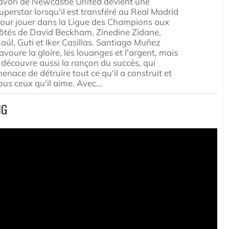
avori de Newcastle United devient une
uperstar lorsqu'il est transféré au Real Madrid
our jouer dans la Ligue des Champions aux
ôtés de David Beckham, Zinedine Zidane,
aúl, Guti et Iker Casillas. Santiago Muñez
avoure la gloire, les louanges et l'argent, mais
l découvre aussi la rançon du succès, qui
enace de détruire tout ce qu'il a construit et
ous ceux qu'il aime. Avec...
NG