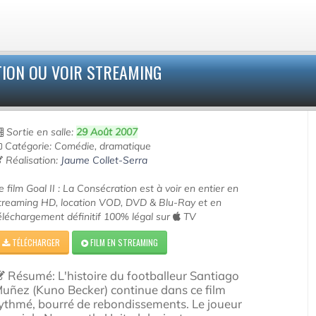
TION OU VOIR STREAMING
Sortie en salle:
29 Août 2007
Catégorie: Comédie, dramatique
Réalisation:
Jaume Collet-Serra
e film Goal II : La Consécration est à voir en entier en
treaming HD, location VOD, DVD & Blu-Ray et en
éléchargement définitif 100% légal sur
TV
TÉLÉCHARGER
FILM EN STREAMING
Résumé: L'histoire du footballeur Santiago
uñez (Kuno Becker) continue dans ce film
ythmé, bourré de rebondissements. Le joueur