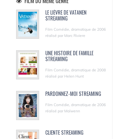
FILM DU MÊME GENRE
LE LIÈVRE DE VATANEN
STREAMING
Film Comédie, dramatique de 2006
réalisé par Marc Riviere
UNE HISTOIRE DE FAMILLE
STREAMING
Film Comédie, dramatique de 2008
réalisé par Helen Hunt
PARDONNEZ-MOI STREAMING
Film Comédie, dramatique de 2006
réalisé par Maïwenn
CLIENTE STREAMING