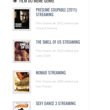
FILM DU MÊME GENRE
PRÉSUMÉ COUPABLE (2011)
STREAMING
Film Drame de 2011 réalisé par
Vincent Garenq
THE SMELL OF US STREAMING
Film Drame de 2015 réalisé par
Larry Clark
NOMAD STREAMING
Film Drame de 2005 réalisé par
Ivan Passer
SEXY DANCE 3 STREAMING