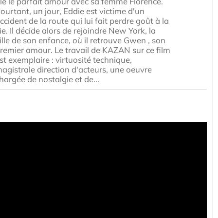
ile le parfait amour avec sa femme Florence.
ourtant, un jour, Eddie est victime d'un
ccident de la route qui lui fait perdre goût à la
ie. Il décide alors de rejoindre New York, la
ille de son enfance, où il retrouve Gwen , son
remier amour. Le travail de KAZAN sur ce film
st exemplaire : virtuosité technique,
agistrale direction d'acteurs, une oeuvre
hargée de nostalgie et de...