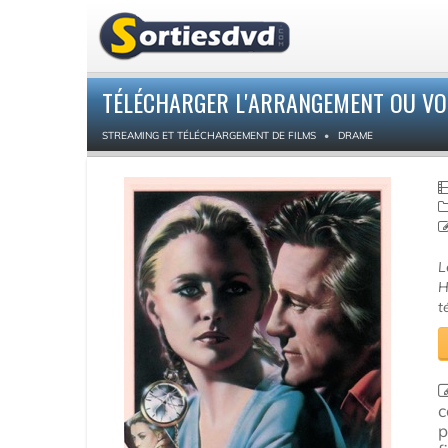
TÉLÉCHARGER L'ARRANGEMENT OU VO
STREAMING ET TÉLÉCHARGEMENT DE FILMS
DRAME
L
H
t
c
p