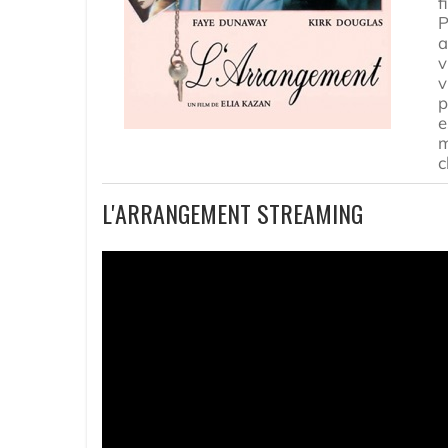
f
P
a
v
v
p
e
m
c
L'ARRANGEMENT STREAMING