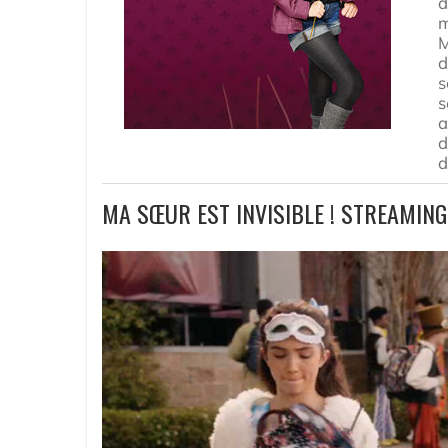
d
m
M
d
s
s
a
d
d
MA SŒUR EST INVISIBLE ! STREAMING