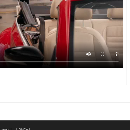
z-nous !
|
DMCA
|