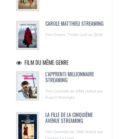
CAROLE MATTHIEU STREAMING
Film Drame, Thriller sorti en 2016
FILM DU MÊME GENRE
L'APPRENTI MILLIONNAIRE
STREAMING
Film Comédie de 1994 réalisé par
Rupert Wainright
LA FILLE DE LA CINQUIÈME
AVENUE STREAMING
Film Comédie de 1940 réalisé par
Gregory La Cava