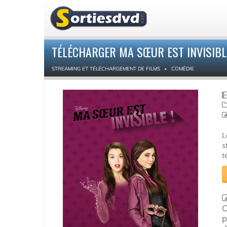
TÉLÉCHARGER MA SŒUR EST INVISIBL
STREAMING ET TÉLÉCHARGEMENT DE FILMS
COMÉDIE
L
s
t
O
p