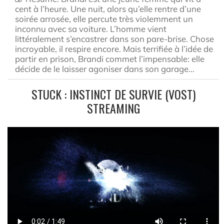
cent à l’heure. Une nuit, alors qu’elle rentre d’une
soirée arrosée, elle percute très violemment un
inconnu avec sa voiture. L’homme vient
littéralement s’encastrer dans son pare-brise. Chose
incroyable, il respire encore. Mais terrifiée à l’idée de
partir en prison, Brandi commet l’impensable: elle
décide de le laisser agoniser dans son garage…
STUCK : INSTINCT DE SURVIE (VOST)
STREAMING