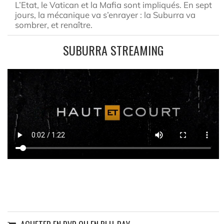
L’Etat, le Vatican et la Mafia sont impliqués. En sept
jours, la mécanique va s’enrayer : la Suburra va
sombrer, et renaître.
SUBURRA STREAMING