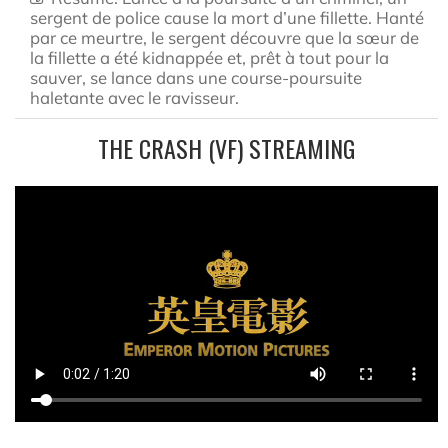
sergent de police cause la mort d’une fillette. Hanté
par ce meurtre, le sergent découvre que la sœur de
la fillette a été kidnappée et, prêt à tout pour la
sauver, se lance dans une course-poursuite
haletante avec le ravisseur.
THE CRASH (VF) STREAMING