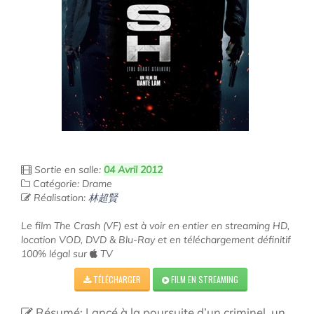
Sortie en salle:
04 Avril 2012
Catégorie: Drame
Réalisation:
林超賢
Le film The Crash (VF) est à voir en entier en streaming HD,
location VOD, DVD & Blu-Ray et en téléchargement définitif
100% légal sur
TV
TÉLÉCHARGER
FILM EN STREAMING
Résumé: Lancé à la poursuite d’un criminel, un