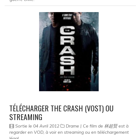
TÉLÉCHARGER THE CRASH (VOST) OU
STREAMING
Sortie le 04 Avril 2012
Drame | Ce film de 林超賢 est à
regarder en VOD, à voir en streaming ou en téléchargement
légal.