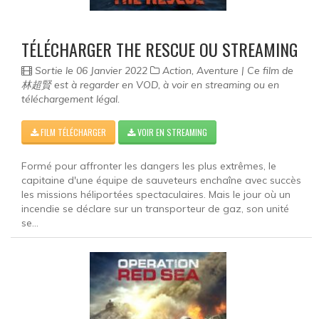
Documentaire
Films pour enfant
TÉLÉCHARGER THE RESCUE OU STREAMING
Fantastique
Sortie le 06 Janvier 2022
Action, Aventure | Ce film de
林超賢 est à regarder en VOD, à voir en streaming ou en
téléchargement légal.
Guerre
Film historique
FILM TÉLÉCHARGER
VOIR EN STREAMING
Horreur
Formé pour affronter les dangers les plus extrêmes, le
capitaine d'une équipe de sauveteurs enchaîne avec succès
les missions héliportées spectaculaires. Mais le jour où un
Famille
incendie se déclare sur un transporteur de gaz, son unité
se...
Policier
Romance
Musical