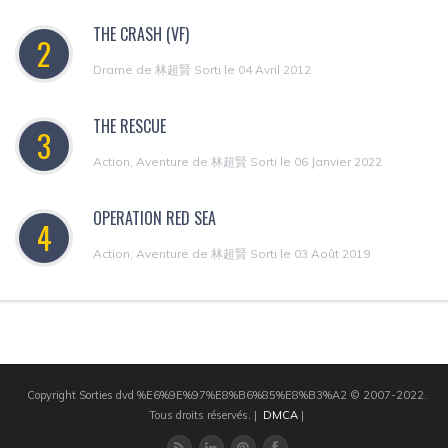
THE CRASH (VF)
2
Drame de 林超賢 Sorti le 04 Avril 2012
THE RESCUE
3
Action, Aventure de 林超賢 Sorti le 06 Janvier 2022
OPERATION RED SEA
4
Action, Aventure de 林超賢 Sorti le 03 Août 2019
Copyright Sorties dvd %E6%9E%97%E8%B6%85%E8%B3%A2 © 2007-2022.
Tous droits réservés.
|
DMCA
|