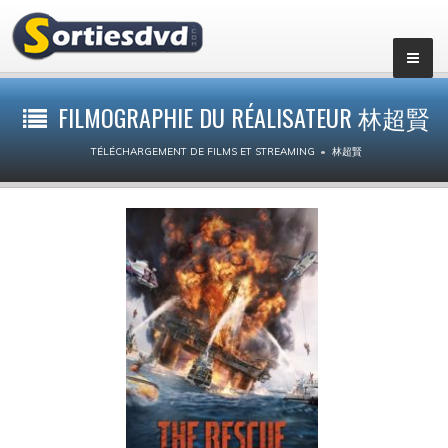
Films par genres
FILMOGRAPHIE DU RÉALISATEUR 林超賢
Action
TÉLÉCHARGEMENT DE FILMS ET STREAMING
林超賢
Animation
Aventure
Biopic
Comédie dramatique
Comédie
Drame